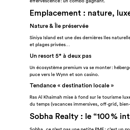
effervescence : un combo gagnant.
Emplacement : nature, luxe
Nature & Île préservée
Siniya Island est une des dernières îles nature
et plages privées…
Un resort 5* à deux pas
Un écosystème premium va se monter : héberge
puce vers le Wynn et son casino.
Tendance « destination locale »
Ras Al Khaimah mise à fond sur le tourisme luxe
du temps (vacances immersives, off‑grid, bien-
Sobha Realty : le “100 % int
Sobha, ce n’est pas une petite PME : c’est un p