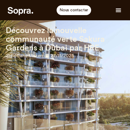
Nous contacter
Découvrez la nouvelle
communauté verte Sakura
Gardens à Dubai par HRE
Sofiane Makerri
27/11/2025