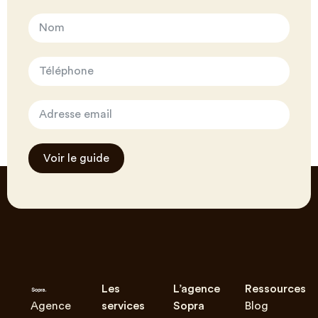
Voir le guide
Les
L’agence
Ressources
Agence
services
Sopra
Blog