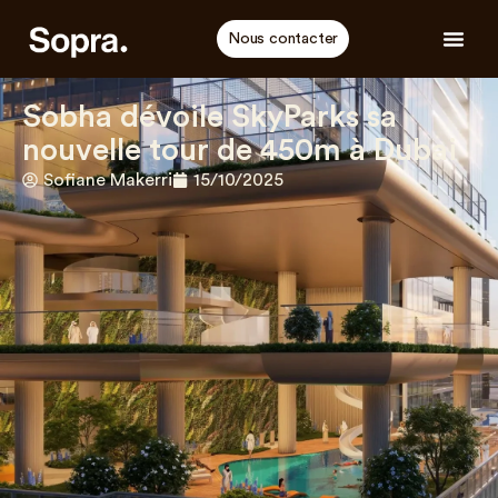
Nous contacter
Sobha dévoile SkyParks sa
nouvelle tour de 450m à Dubai
Sofiane Makerri
15/10/2025