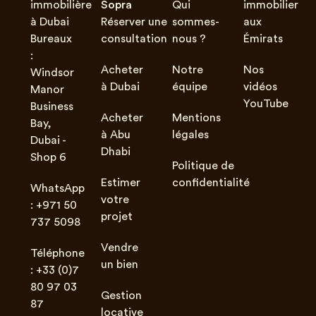
immobilière
Sopra
Qui
immobilier
à Dubai
Réserver une
sommes-
aux
Bureaux
consultation
nous ?
Émirats
:
Acheter
Notre
Nos
Windsor
à Dubai
équipe
vidéos
Manor
YouTube
Business
Acheter
Mentions
Bay,
à Abu
légales
Dubai -
Dhabi
Shop 6
Politique de
Estimer
confidentialité
WhatsApp
votre
: +971 50
projet
737 5098
Vendre
Téléphone
un bien
: +33 (0)7
80 97 03
Gestion
87
locative