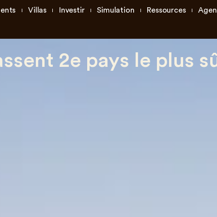
ents
Villas
Investir
Simulation
Ressources
Agen
assent 2e pays le plus s