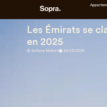
Appartem
Les Émirats se cl
en 2025
Sofiane Makerri
25/03/2025