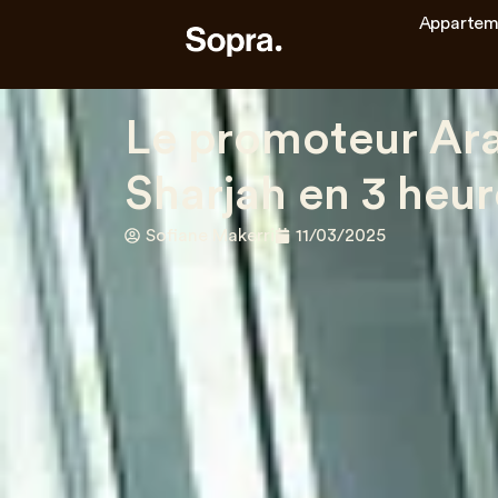
Appartem
Le promoteur Ar
Sharjah en 3 heur
Sofiane Makerri
11/03/2025