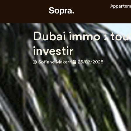
Appartem
Dubai immo : tout
investir
Sofiane Makerri
25/07/2025