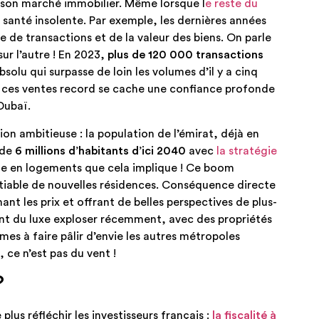
e son marché immobilier. Même lorsque l
e reste du
e santé insolente. Par exemple, les dernières années
de transactions et de la valeur des biens. On parle
ur l’autre ! En 2023,
plus de 120 000 transactions
solu qui surpasse de loin les volumes d’il y a cinq
re ces ventes record se cache une confiance profonde
Dubaï.
ion ambitieuse : la population de l’émirat, déjà en
 de
6 millions d’habitants d’ici 2040
avec
la stratégie
de en logements que cela implique ! Ce boom
iable de nouvelles résidences. Conséquence directe
nt les prix et offrant de belles perspectives de plus-
nt du luxe exploser récemment, avec des propriétés
es à faire pâlir d’envie les autres métropoles
 ce n’est pas du vent !
?
plus réfléchir les investisseurs français :
la fiscalité à