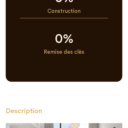
Construction
0
%
Remise des clès
Description