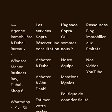
Les
L’agence
Ressources
Agence
services
Sopra
Blog
immobilière
Sopra
Qui
immobilier
à Dubai
Réserver une
sommes-
aux
Bureaux
consultation
nous ?
Émirats
:
Acheter
Notre
Nos
Windsor
à Dubai
équipe
vidéos
Manor
YouTube
Business
Acheter
Mentions
Bay,
à Abu
légales
Dubai -
Dhabi
Shop 6
Politique de
Estimer
confidentialité
WhatsApp
votre
: +971 50
projet