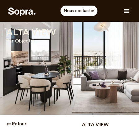
Nous contacter
ALTA V1EW
Par Object 1
Retour
ALTA V1EW