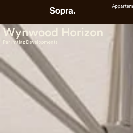
Appartem
Wynwood Horizon
Par Imtiaz Developments