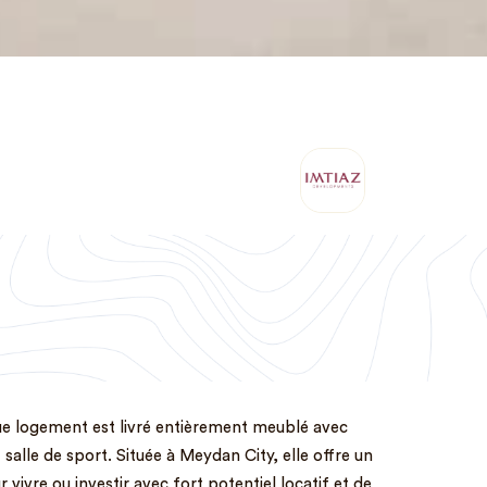
e logement est livré entièrement meublé avec
salle de sport. Située à Meydan City, elle offre un
ivre ou investir avec fort potentiel locatif et de