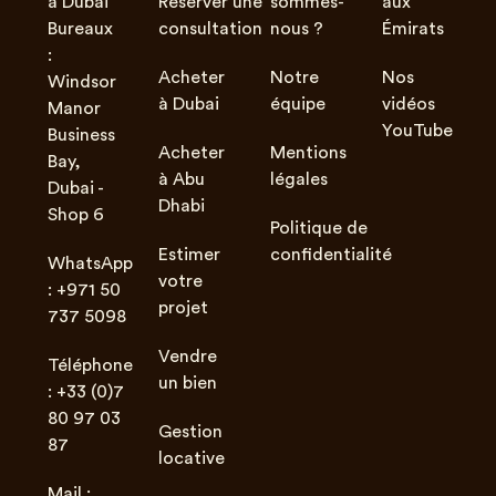
à Dubai
Réserver une
sommes-
aux
Bureaux
consultation
nous ?
Émirats
:
Acheter
Notre
Nos
Windsor
à Dubai
équipe
vidéos
Manor
YouTube
Business
Acheter
Mentions
Bay,
à Abu
légales
Dubai -
Dhabi
Shop 6
Politique de
Estimer
confidentialité
WhatsApp
votre
: +971 50
projet
737 5098
Vendre
Téléphone
un bien
: +33 (0)7
80 97 03
Gestion
87
locative
Mail :