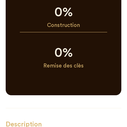
0
%
Construction
0
%
Remise des clès
Description