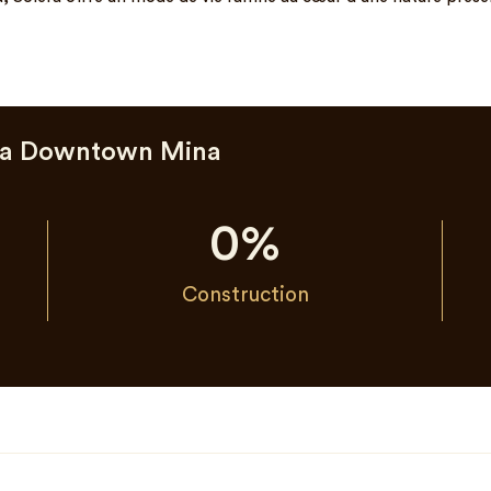
era Downtown Mina
0
%
Construction