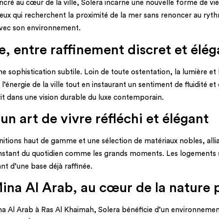
cré au cœur de la ville, Solera incarne une nouvelle forme de vie u
ceux qui recherchent la proximité de la mer sans renoncer au rythm
avec son environnement.
re, entre raffinement discret et él
ne sophistication subtile. Loin de toute ostentation, la lumière
énergie de la ville tout en instaurant un sentiment de fluidité e
crit dans une vision durable du luxe contemporain.
un art de vivre réfléchi et élégant
itions haut de gamme et une sélection de matériaux nobles, allian
 instant du quotidien comme les grands moments. Les logements so
nt d’une base déjà raffinée.
ina Al Arab, au cœur de la nature 
 Al Arab à Ras Al Khaimah, Solera bénéficie d’un environnement