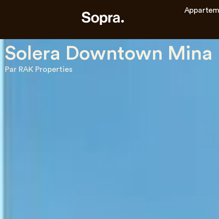
Appartem
Solera Downtown Mina
Par RAK Properties