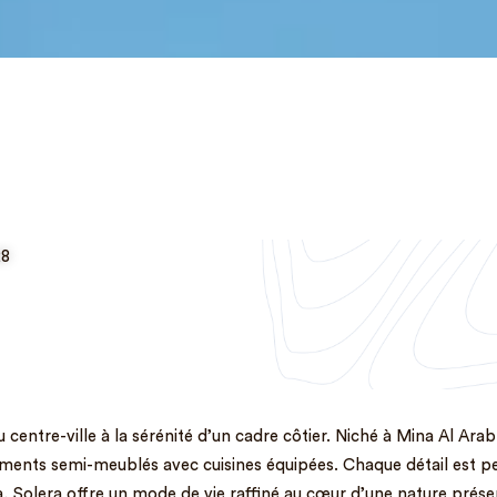
28
 du centre-ville à la sérénité d’un cadre côtier. Niché à Mina Al Ar
ements semi-meublés avec cuisines équipées. Chaque détail est p
na, Solera offre un mode de vie raffiné au cœur d’une nature prés