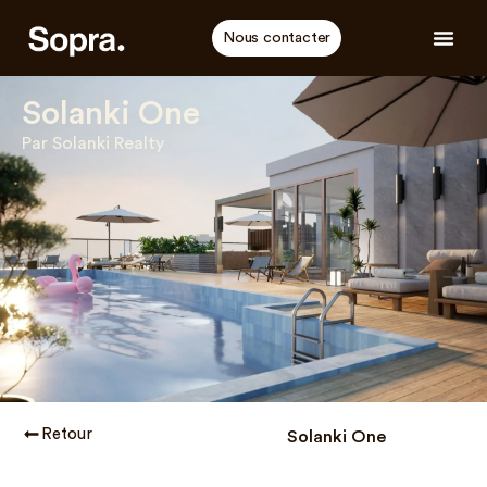
Nous contacter
Solanki One
Par Solanki Realty
Retour
Solanki One