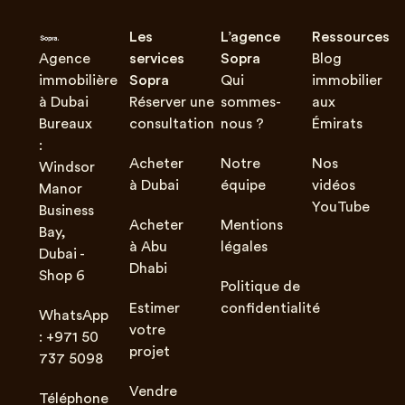
Les
L’agence
Ressources
Agence
services
Sopra
Blog
immobilière
Sopra
Qui
immobilier
à Dubai
Réserver une
sommes-
aux
Bureaux
consultation
nous ?
Émirats
:
Acheter
Notre
Nos
Windsor
à Dubai
équipe
vidéos
Manor
YouTube
Business
Acheter
Mentions
Bay,
à Abu
légales
Dubai -
Dhabi
Shop 6
Politique de
Estimer
confidentialité
WhatsApp
votre
: +971 50
projet
737 5098
Vendre
Téléphone