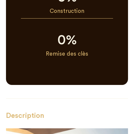
Construction
0
%
Remise des clès
Description