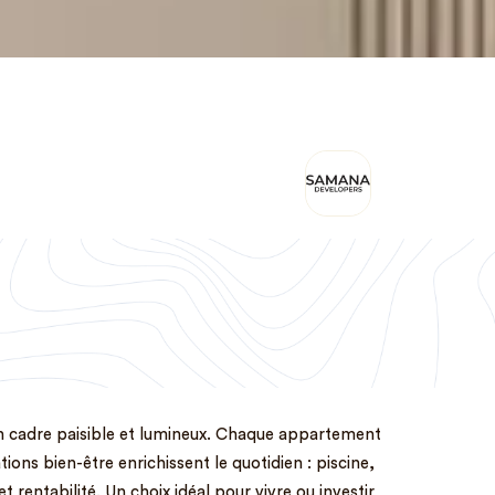
n cadre paisible et lumineux. Chaque appartement
ons bien-être enrichissent le quotidien : piscine,
et rentabilité. Un choix idéal pour vivre ou investir