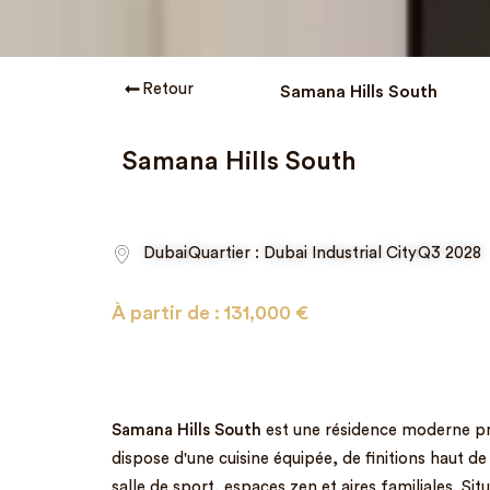
Retour
Samana Hills South
Samana Hills South
Dubai
Quartier : Dubai Industrial City
Q3 2028
À partir de :
131,000
€
Samana Hills South
est une résidence moderne pr
dispose d'une cuisine équipée, de finitions haut d
salle de sport, espaces zen et aires familiales. Situ