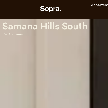
Appartem
Samana Hills South
Par Samana