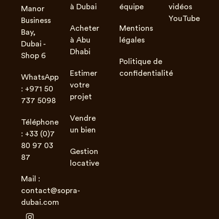
à Dubai
équipe
vidéos
Manor
YouTube
Business
Acheter
Mentions
Bay,
à Abu
légales
Dubai -
Dhabi
Shop 6
Politique de
Estimer
confidentialité
WhatsApp
votre
: +971 50
projet
737 5098
Vendre
Téléphone
un bien
: +33 (0)7
80 97 03
Gestion
87
locative
Mail :
contact@sopra-
dubai.com