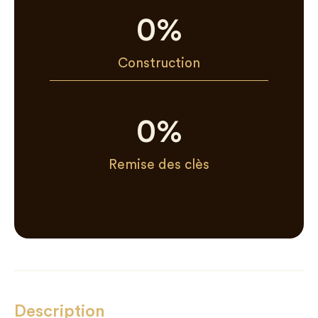
0
%
Construction
0
%
Remise des clès
Description