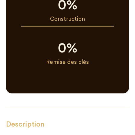
0
%
Construction
0
%
Remise des clès
Description