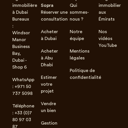
immobilière
Sopra
Qui
immobilier
à Dubai
Réserver une
sommes-
aux
Bureaux
consultation
nous ?
Émirats
:
Acheter
Notre
Nos
Windsor
à Dubai
équipe
vidéos
Manor
YouTube
Business
Acheter
Mentions
Bay,
à Abu
légales
Dubai -
Dhabi
Shop 6
Politique de
Estimer
confidentialité
WhatsApp
votre
: +971 50
projet
737 5098
Vendre
Téléphone
un bien
: +33 (0)7
80 97 03
Gestion
87