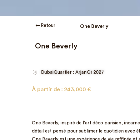
Retour
One Beverly
One Beverly
Dubai
Quartier : Arjan
Q1 2027
À partir de :
243,000
€
One Beverly, inspiré de l’art déco parisien, incar
détail est pensé pour sublimer le quotidien avec él
One Beverly est une expérience de vie raffinée et a