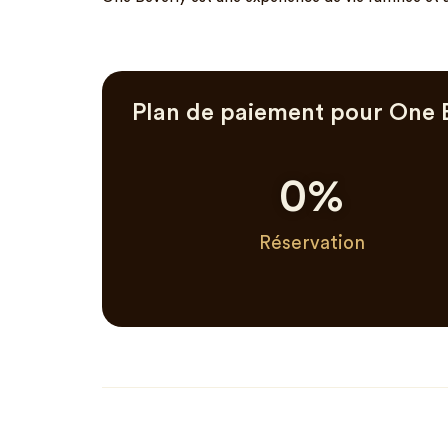
Plan de paiement pour One 
0
%
Réservation