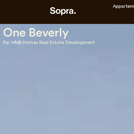
Appartem
One Beverly
Par HMB Homes Real Estate Development