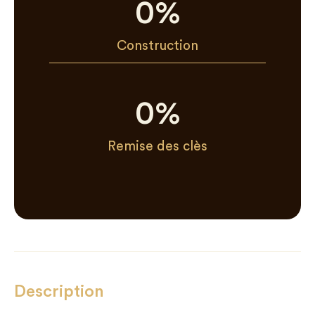
0
%
Construction
0
%
Remise des clès
Description