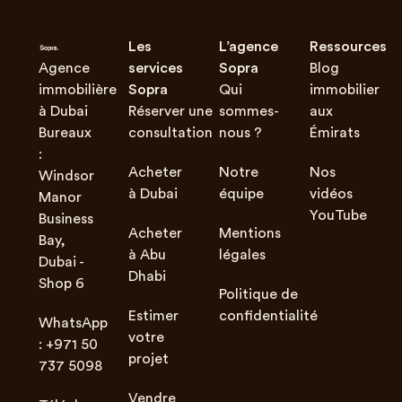
Les
L’agence
Ressources
Agence
services
Sopra
Blog
immobilière
Sopra
Qui
immobilier
à Dubai
Réserver une
sommes-
aux
Bureaux
consultation
nous ?
Émirats
:
Acheter
Notre
Nos
Windsor
à Dubai
équipe
vidéos
Manor
YouTube
Business
Acheter
Mentions
Bay,
à Abu
légales
Dubai -
Dhabi
Shop 6
Politique de
Estimer
confidentialité
WhatsApp
votre
: +971 50
projet
737 5098
Vendre