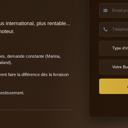
 international, plus rentable...
moteur.
ées, demande constante (Marina,
iland).
t faire la différence dès la livraison
vestissement.