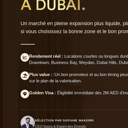
À DUBAÏ.
Un marché en pleine expansion plus liquide, plus
si vous choisissez la bonne zone et le bon pro
Rendement réel :
Locations courtes ou longues dur
Downtown, Business Bay, Meydan, Dubai Hills, Duba
Plus value :
:Un bon promoteur et au bon timing peuven
sur le plan de la valorisation.
Golden Visa :
Éligibilité immédiate dès 2M AED d'in
SÉLECTION PAR SOFIANE MAKERRI
CEO Sopra & Expert des Émirats.