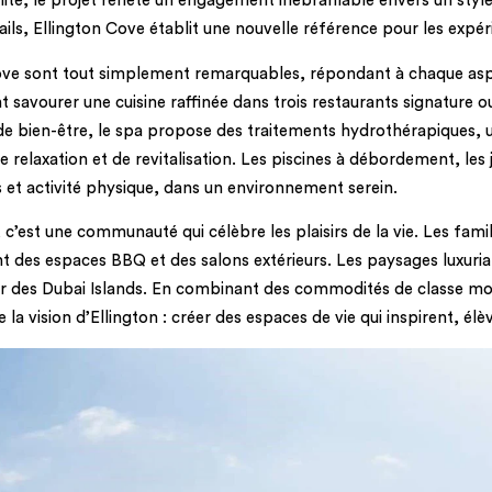
ité, le projet reflète un engagement inébranlable envers un sty
ails, Ellington Cove établit une nouvelle référence pour les expé
ove sont tout simplement remarquables, répondant à chaque aspe
nt savourer une cuisine raffinée dans trois restaurants signature 
e bien-être, le spa propose des traitements hydrothérapiques, u
relaxation et de revitalisation. Les piscines à débordement, les j
rs et activité physique, dans un environnement serein.
c’est une communauté qui célèbre les plaisirs de la vie. Les famil
ront des espaces BBQ et des salons extérieurs. Les paysages luxu
r des Dubai Islands. En combinant des commodités de classe mon
 vision d’Ellington : créer des espaces de vie qui inspirent, élè