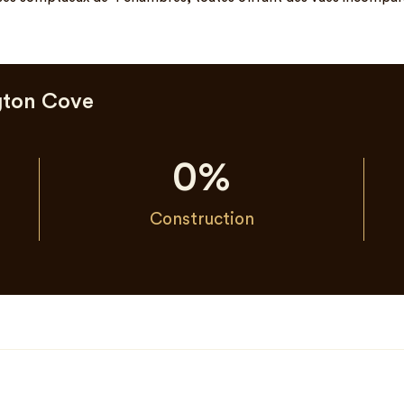
gton Cove
0
%
Construction