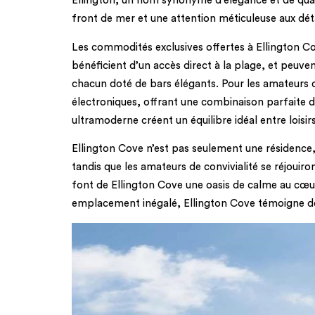
Ellington, un nom synonyme d’élégance et de qual
front de mer et une attention méticuleuse aux dét
Les commodités exclusives offertes à Ellington C
bénéficient d’un accès direct à la plage, et peuve
chacun doté de bars élégants. Pour les amateurs d
électroniques, offrant une combinaison parfaite de 
ultramoderne créent un équilibre idéal entre loisi
Ellington Cove n’est pas seulement une résidence, 
tandis que les amateurs de convivialité se réjoui
font de Ellington Cove une oasis de calme au cœu
emplacement inégalé, Ellington Cove témoigne de la