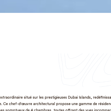
traordinaire situé sur les prestigieuses Dubai Islands, redéfinis
ère. Ce chef-d'œuvre architectural propose une gamme de réside
es somptueux de 4 chambres, toutes offrant des vues incomparab