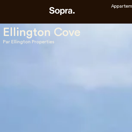
Appartem
Ellington Cove
Par Ellington Properties