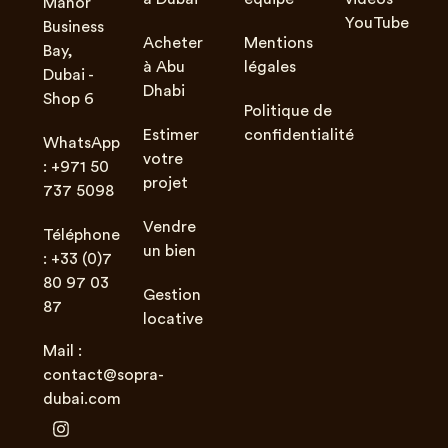
Manor
YouTube
Business
Acheter
Mentions
Bay,
à Abu
légales
Dubai -
Dhabi
Shop 6
Politique de
Estimer
confidentialité
WhatsApp
votre
: +971 50
projet
737 5098
Vendre
Téléphone
un bien
: +33 (0)7
80 97 03
Gestion
87
locative
Mail :
contact@sopra-
dubai.com