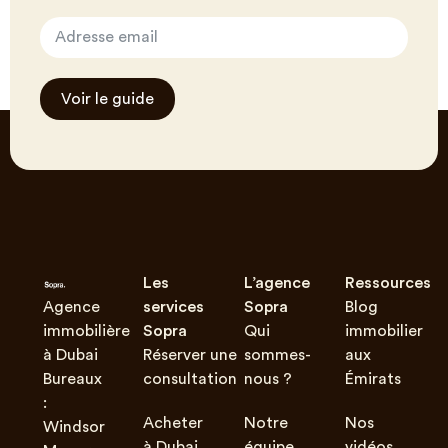
Voir le guide
Les
L’agence
Ressources
Agence
services
Sopra
Blog
immobilière
Sopra
Qui
immobilier
à Dubai
Réserver une
sommes-
aux
Bureaux
consultation
nous ?
Émirats
:
Acheter
Notre
Nos
Windsor
à Dubai
équipe
vidéos