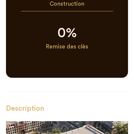
Construction
0
%
Remise des clès
Description