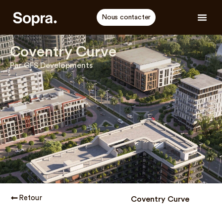
Nous contacter
Coventry Curve
Par GFS Developments
Retour
Coventry Curve