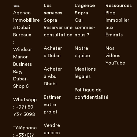
Les
L’agence
Ressources
Agence
services
Sopra
Blog
immobilière
Sopra
Qui
immobilier
à Dubai
Réserver une
sommes-
aux
Bureaux
consultation
nous ?
Émirats
:
Acheter
Notre
Nos
Windsor
à Dubai
équipe
vidéos
Manor
YouTube
Business
Acheter
Mentions
Bay,
à Abu
légales
Dubai -
Dhabi
Shop 6
Politique de
Estimer
confidentialité
WhatsApp
votre
: +971 50
projet
737 5098
Vendre
Téléphone
un bien
: +33 (0)7