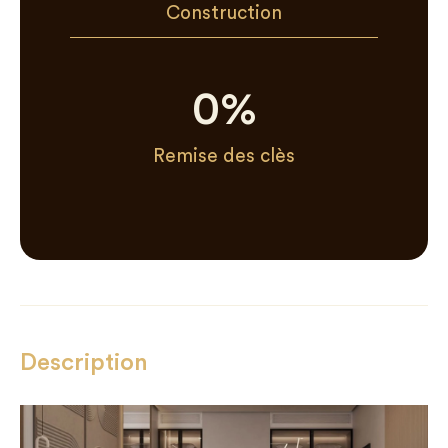
Construction
0
%
Remise des clès
Description