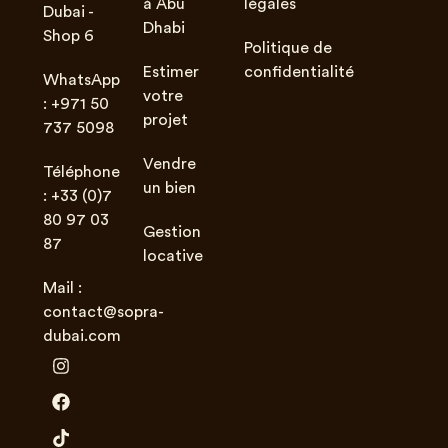
à Abu
légales
Dubai -
Dhabi
Shop 6
Politique de
Estimer
confidentialité
WhatsApp
votre
: +971 50
projet
737 5098
Vendre
Téléphone
un bien
: +33 (0)7
80 97 03
Gestion
87
locative
Mail :
contact@sopra-
dubai.com