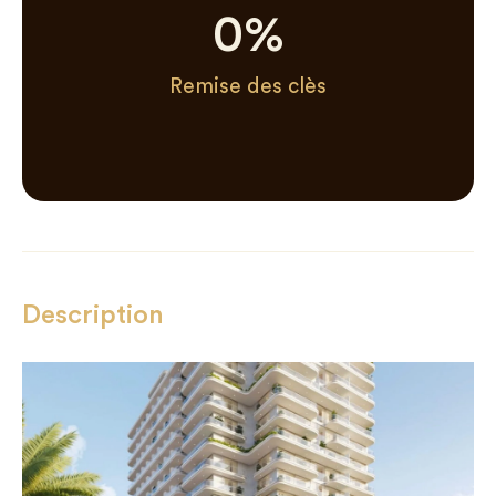
0
%
Remise des clès
Description