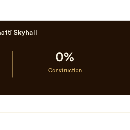
atti Skyhall
0
%
Construction