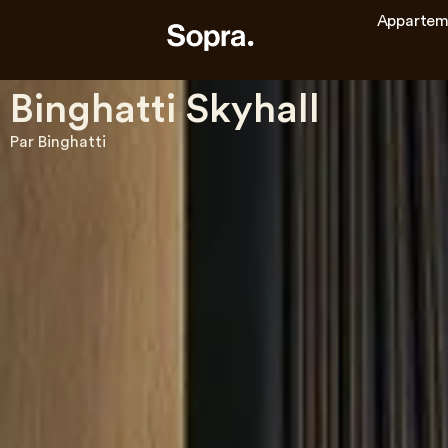
Appartem
Binghatti Skyhall
Par Binghatti