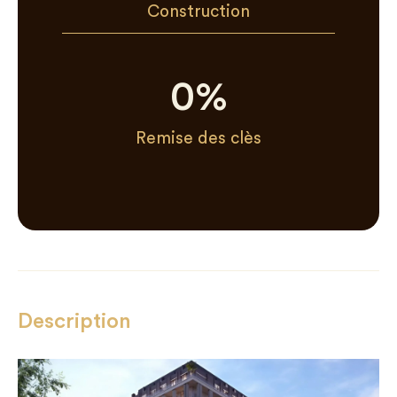
Construction
0
%
Remise des clès
Description