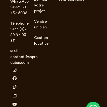
WhatsApp
votre
: +971 50
projet
737 5098
Vendre
Téléphone
un bien
: +33 (0)7
80 97 03
Gestion
87
locative
Mail :
contact@sopra-
dubai.com